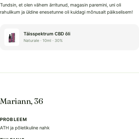
Tundsin, et olen vähem ärritunud, magasin paremini, uni oli
rahulikum ja üldine enesetunne oli kuidagi mõnusalt päikselisem!
Täisspektrum CBD õli
Naturale · 10ml · 30%
Mariann, 36
PROBLEEM
ATH ja põletikuline nahk