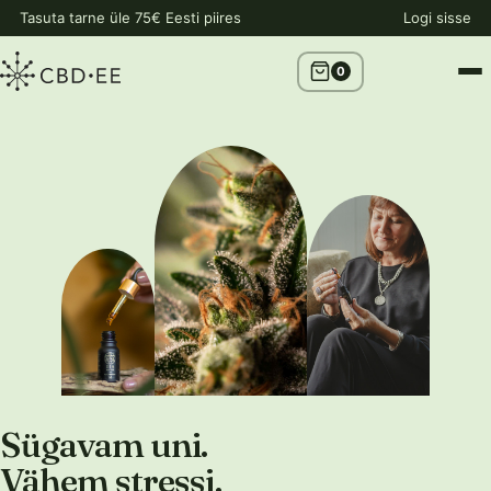
Tasuta tarne üle 75€ Eesti piires
Logi sisse
0
Sügavam uni.
Vähem stressi.