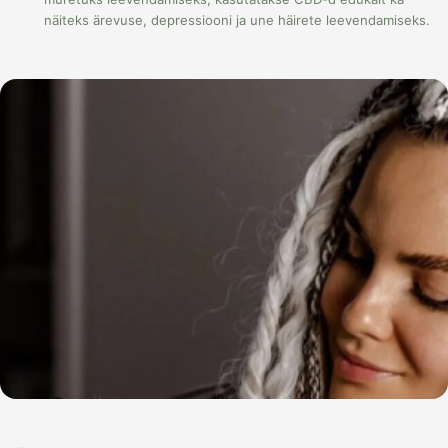
näiteks ärevuse, depressiooni ja une häirete leevendamiseks.