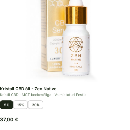
Kristall CBD õli - Zen Native
Kristll CBD · MCT kookosõliga · Valmistatud Eestis
5%
15%
30%
37,00
€