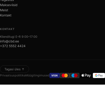
Makseviisid
Meist
Kontakt
KONTAKT
Klienditugi E–R 9:00–17:00
info@cbd.ee
+372 5552 4424
Tagasi üles ↑
Privaatsuspoliitika
Müügitingimused
VISA