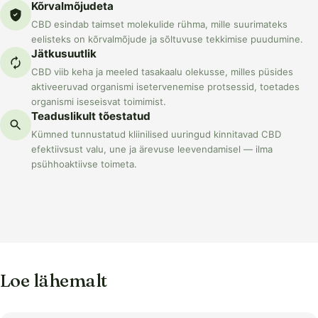
Kõrvalmõjudeta
CBD esindab taimset molekulide rühma, mille suurimateks
eelisteks on kõrvalmõjude ja sõltuvuse tekkimise puudumine.
Jätkusuutlik
CBD viib keha ja meeled tasakaalu olekusse, milles püsides
aktiveeruvad organismi isetervenemise protsessid, toetades
organismi iseseisvat toimimist.
Teaduslikult tõestatud
Kümned tunnustatud kliinilised uuringud kinnitavad CBD
efektiivsust valu, une ja ärevuse leevendamisel — ilma
psühhoaktiivse toimeta.
Loe lähemalt