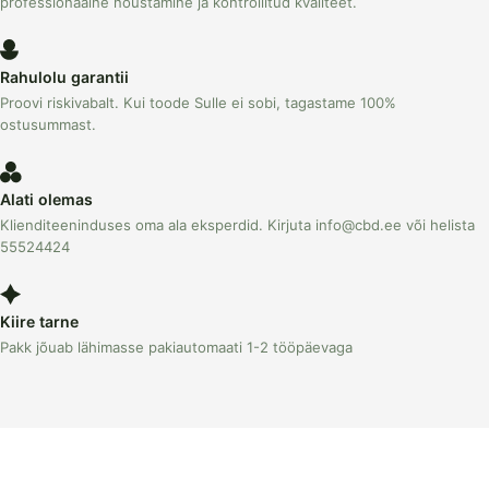
professionaalne nõustamine ja kontrollitud kvaliteet.
Rahulolu garantii
Proovi riskivabalt. Kui toode Sulle ei sobi, tagastame 100%
ostusummast.
Alati olemas
Klienditeeninduses oma ala eksperdid. Kirjuta info@cbd.ee või helista
55524424
Kiire tarne
Pakk jõuab lähimasse pakiautomaati 1-2 tööpäevaga