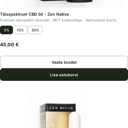
Täisspektrum CBD õli - Zen Native
Premium täisspektri ekstrakt · MCT kookosõliga · Valmistatud Eestis
5%
15%
30%
45,00
€
Vaata toodet
Lisa ostukorvi