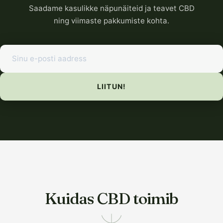
Saadame kasulikke näpunäiteid ja teavet CBD
ning viimaste pakkumiste kohta.
LIITUN!
Kuidas CBD toimib