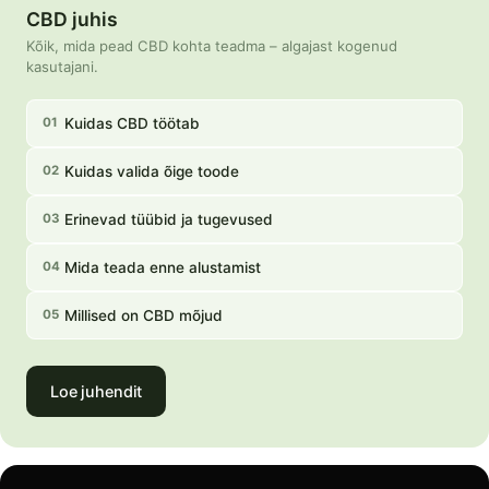
CBD juhis
Kõik, mida pead CBD kohta teadma – algajast kogenud
kasutajani.
Kuidas CBD töötab
01
Kuidas valida õige toode
02
Erinevad tüübid ja tugevused
03
Mida teada enne alustamist
04
Millised on CBD mõjud
05
Loe juhendit