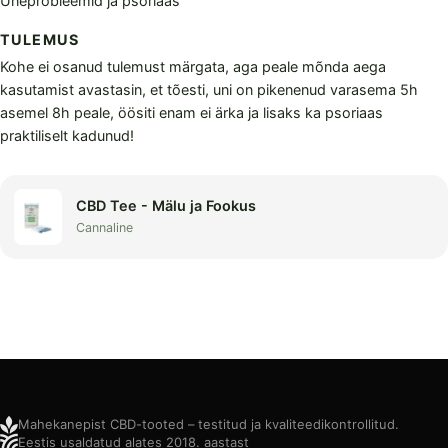
Uneprobleemid ja psoriaas
TULEMUS
Kohe ei osanud tulemust märgata, aga peale mõnda aega
kasutamist avastasin, et tõesti, uni on pikenenud varasema 5h
asemel 8h peale, öösiti enam ei ärka ja lisaks ka psoriaas
praktiliselt kadunud!
CBD Tee - Mälu ja Fookus
Cannaline
Mahekanepist CBD-tooted – testitud ja kvaliteedikontrollitud.
Eestis usaldatud alates 2018. aastast