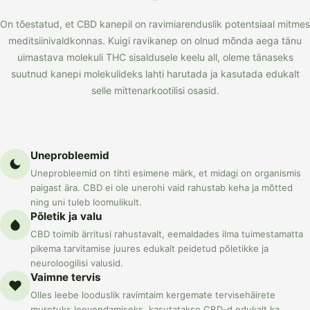
On tõestatud, et CBD kanepil on ravimiarenduslik potentsiaal mitmes
meditsiinivaldkonnas. Kuigi ravikanep on olnud mõnda aega tänu
uimastava molekuli THC sisaldusele keelu all, oleme tänaseks
suutnud kanepi molekulideks lahti harutada ja kasutada edukalt
selle mittenarkootilisi osasid.
Uneprobleemid
Uneprobleemid on tihti esimene märk, et midagi on organismis
paigast ära. CBD ei ole unerohi vaid rahustab keha ja mõtted
ning uni tuleb loomulikult.
Põletik ja valu
CBD toimib ärritusi rahustavalt, eemaldades ilma tuimestamatta
pikema tarvitamise juures edukalt peidetud põletikke ja
neuroloogilisi valusid.
Vaimne tervis
Olles leebe looduslik ravimtaim kergemate tervisehäirete
muretuks leevendamiseks, kasutatakse CBD-d edukalt ka