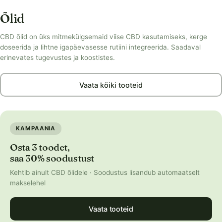
Õlid
CBD õlid on üks mitmekülgsemaid viise CBD kasutamiseks, kerge
doseerida ja lihtne igapäevasesse rutiini integreerida. Saadaval
erinevates tugevustes ja koostistes.
Vaata kõiki tooteid
KAMPAANIA
Osta 3 toodet,
saa 30% soodustust
Kehtib ainult CBD õlidele · Soodustus lisandub automaatselt
makselehel
Vaata tooteid