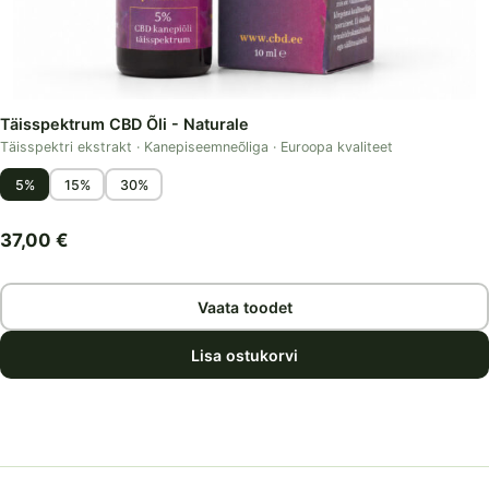
Täisspektrum CBD Õli - Naturale
Täisspektri ekstrakt · Kanepiseemneõliga · Euroopa kvaliteet
5%
15%
30%
37,00
€
Vaata toodet
Lisa ostukorvi