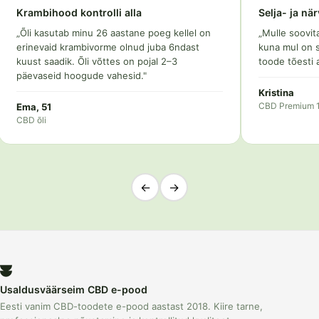
Selja- ja närvivalud
Ärevus kadus
„Mulle soovitati proovida CBD Premium 15%
„Terve elu kimp
kuna mul on seljavalud ja närvivalud jalas. See
CBD õli. Olen tänu
toode tõesti aitas mind."
Karoliine
CBD õli 15%
Kristina
CBD Premium 15%
←
→
Usaldusväärseim CBD e-pood
Eesti vanim CBD-toodete e-pood aastast 2018. Kiire tarne,