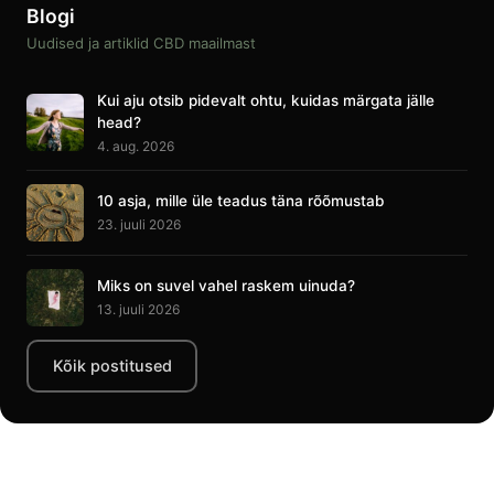
Blogi
Uudised ja artiklid CBD maailmast
Kui aju otsib pidevalt ohtu, kuidas märgata jälle
head?
4. aug. 2026
10 asja, mille üle teadus täna rõõmustab
23. juuli 2026
Miks on suvel vahel raskem uinuda?
13. juuli 2026
Kõik postitused