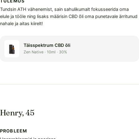
TULEMUS
Tundsin ATH vähenemist, sain sahulikumalt fokusseerida oma
elule ja tööle ning lisaks määrisin CBD õli oma punetavale ärritunud
nahale ja aitas kiirelt!
Täisspektrum CBD õli
Zen Native · 10ml · 30%
Henry, 45
PROBLEEM