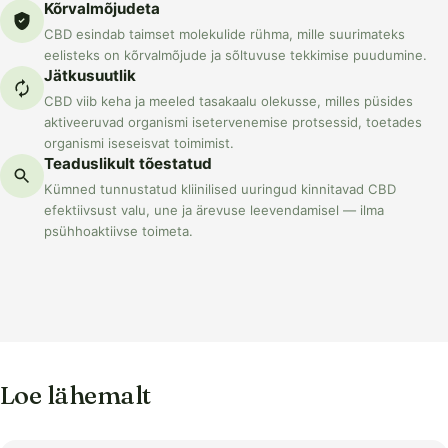
Kõrvalmõjudeta
CBD esindab taimset molekulide rühma, mille suurimateks
eelisteks on kõrvalmõjude ja sõltuvuse tekkimise puudumine.
Jätkusuutlik
CBD viib keha ja meeled tasakaalu olekusse, milles püsides
aktiveeruvad organismi isetervenemise protsessid, toetades
organismi iseseisvat toimimist.
Teaduslikult tõestatud
Kümned tunnustatud kliinilised uuringud kinnitavad CBD
efektiivsust valu, une ja ärevuse leevendamisel — ilma
psühhoaktiivse toimeta.
Loe lähemalt