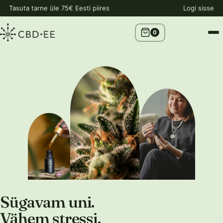
Tasuta tarne üle 75€ Eesti piires
Logi sisse
0
Sügavam uni.
Vähem stressi.