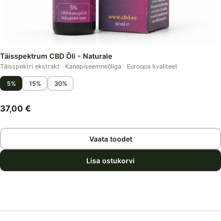
Täisspektrum CBD Õli - Naturale
Täisspektri ekstrakt · Kanepiseemneõliga · Euroopa kvaliteet
5%
15%
30%
37,00
€
Vaata toodet
Lisa ostukorvi