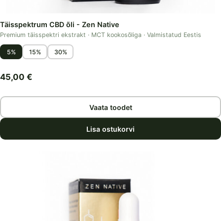
Täisspektrum CBD õli - Zen Native
Premium täisspektri ekstrakt · MCT kookosõliga · Valmistatud Eestis
5%
15%
30%
45,00
€
Vaata toodet
Lisa ostukorvi