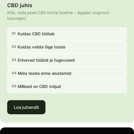
CBD juhis
Kõik, mida pead CBD kohta teadma – algajast kogenud
kasutajani.
Kuidas CBD töötab
01
Kuidas valida õige toode
02
Erinevad tüübid ja tugevused
03
Mida teada enne alustamist
04
Millised on CBD mõjud
05
Loe juhendit