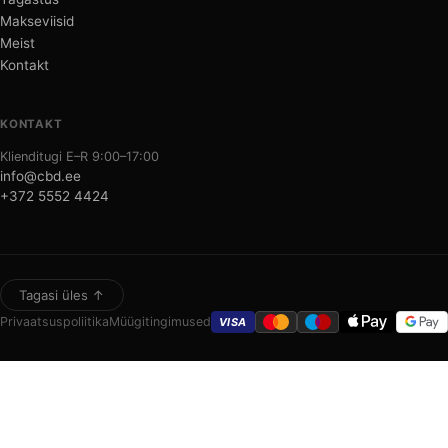
Makseviisid
Meist
Kontakt
KONTAKT
Klienditugi E–R 9:00–17:00
info@cbd.ee
+372 5552 4424
Tagasi üles ↑
Privaatsuspoliitika
Müügitingimused
VISA