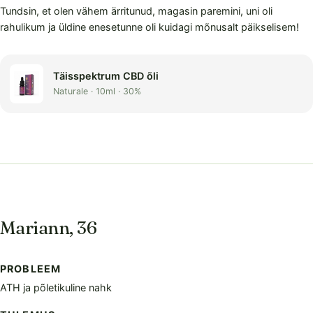
Tundsin, et olen vähem ärritunud, magasin paremini, uni oli
rahulikum ja üldine enesetunne oli kuidagi mõnusalt päikselisem!
Täisspektrum CBD õli
Naturale · 10ml · 30%
Mariann, 36
PROBLEEM
ATH ja põletikuline nahk