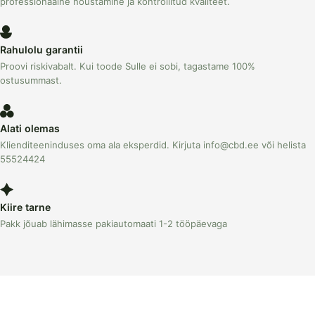
professionaalne nõustamine ja kontrollitud kvaliteet.
Rahulolu garantii
Proovi riskivabalt. Kui toode Sulle ei sobi, tagastame 100%
ostusummast.
Alati olemas
Klienditeeninduses oma ala eksperdid. Kirjuta info@cbd.ee või helista
55524424
Kiire tarne
Pakk jõuab lähimasse pakiautomaati 1-2 tööpäevaga