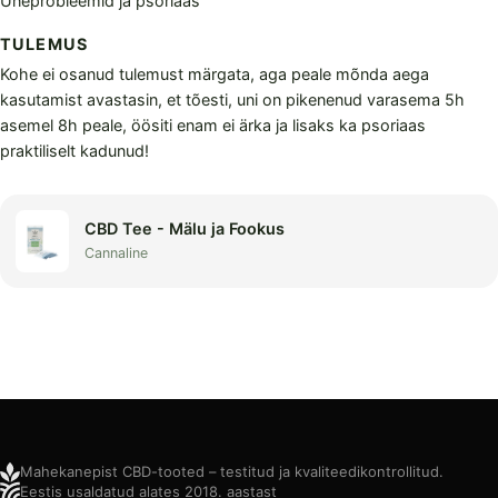
Uneprobleemid ja psoriaas
TULEMUS
Kohe ei osanud tulemust märgata, aga peale mõnda aega
kasutamist avastasin, et tõesti, uni on pikenenud varasema 5h
asemel 8h peale, öösiti enam ei ärka ja lisaks ka psoriaas
praktiliselt kadunud!
CBD Tee - Mälu ja Fookus
Cannaline
Mahekanepist CBD-tooted – testitud ja kvaliteedikontrollitud.
Eestis usaldatud alates 2018. aastast