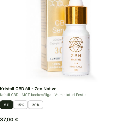
Kristall CBD õli - Zen Native
Kristll CBD · MCT kookosõliga · Valmistatud Eestis
5%
15%
30%
37,00
€