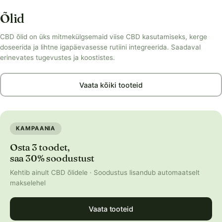
Õlid
CBD õlid on üks mitmekülgsemaid viise CBD kasutamiseks, kerge
doseerida ja lihtne igapäevasesse rutiini integreerida. Saadaval
erinevates tugevustes ja koostistes.
Vaata kõiki tooteid
KAMPAANIA
Osta 3 toodet,
saa 30% soodustust
Kehtib ainult CBD õlidele · Soodustus lisandub automaatselt
makselehel
Vaata tooteid