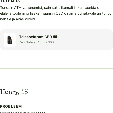
TULEMUS
Tundsin ATH vähenemist, sain sahulikumalt fokusseerida oma
elule ja tööle ning lisaks määrisin CBD õli oma punetavale ärritunud
nahale ja aitas kiirelt!
Täisspektrum CBD õli
Zen Native · 10ml · 30%
Henry, 45
PROBLEEM