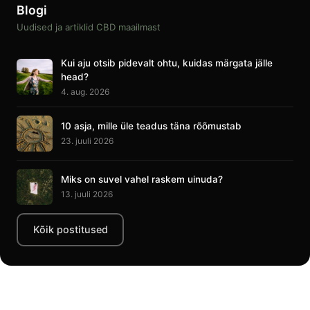
Blogi
Uudised ja artiklid CBD maailmast
Kui aju otsib pidevalt ohtu, kuidas märgata jälle
head?
4. aug. 2026
10 asja, mille üle teadus täna rõõmustab
23. juuli 2026
Miks on suvel vahel raskem uinuda?
13. juuli 2026
Kõik postitused