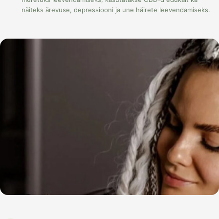
näiteks ärevuse, depressiooni ja une häirete leevendamiseks.