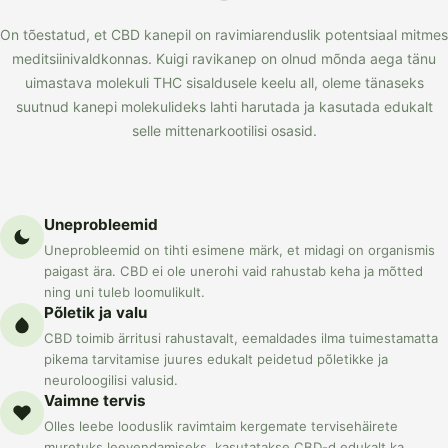
On tõestatud, et CBD kanepil on ravimiarenduslik potentsiaal mitmes
meditsiinivaldkonnas. Kuigi ravikanep on olnud mõnda aega tänu
uimastava molekuli THC sisaldusele keelu all, oleme tänaseks
suutnud kanepi molekulideks lahti harutada ja kasutada edukalt
selle mittenarkootilisi osasid.
Uneprobleemid
Uneprobleemid on tihti esimene märk, et midagi on organismis
paigast ära. CBD ei ole unerohi vaid rahustab keha ja mõtted
ning uni tuleb loomulikult.
Põletik ja valu
CBD toimib ärritusi rahustavalt, eemaldades ilma tuimestamatta
pikema tarvitamise juures edukalt peidetud põletikke ja
neuroloogilisi valusid.
Vaimne tervis
Olles leebe looduslik ravimtaim kergemate tervisehäirete
muretuks leevendamiseks, kasutatakse CBD-d edukalt ka