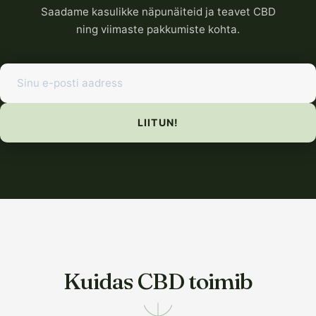
Saadame kasulikke näpunäiteid ja teavet CBD
ning viimaste pakkumiste kohta.
LIITUN!
Kuidas CBD toimib